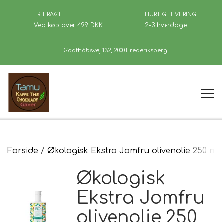
FRI FRAGT
HURTIG LEVERING
Ved køb over 499 DKK
2-3 hverdage
Godthåbsvej 132, 2000 Frederiksberg
Forside
Forside
Økologisk Ekstra Jomfru olivenolie 250 ml
Økologisk
Kaffe
Ekstra Jomfru
olivenolie 250
Se Butikken