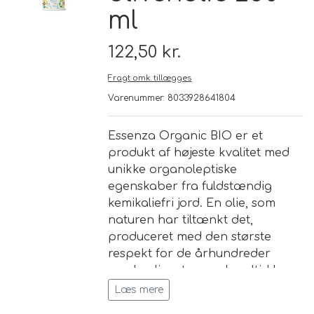
ml
Brand
122,50 kr.
Te
Fragt omk. tillægges
Varenummer: 8033928641804
Løsvægt teer
Nyheder
Essenza Organic BIO er et
Chaplon Te
Sort Te
produkt af højeste kvalitet med
Åbningstider
unikke organoleptiske
Kusmi Te
Grøn Te
egenskaber fra fuldstændig
kemikaliefri jord.
En olie, som
naturen har tiltænkt det,
Matcha te og tilbehør
Grøn Hvid Te
produceret med den største
respekt for de århundreder
Hvid Te
gamle oliventræer, der altid har
repræsenteret næring og styrke.
Læs mere
Rooibush
Med "Essenza"-linjen forstærker