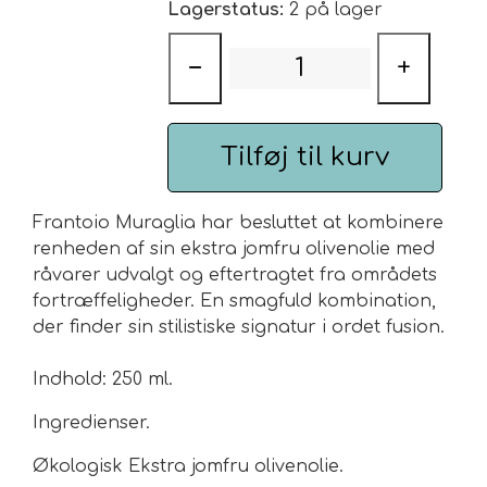
Lagerstatus:
2 på lager
Frantoio Muraglia hjertet i sit
arbejde: olie.
Essenza betyder
Urte & Frugt teer
−
+
olie af højeste kvalitet i en
færdiglavet, elegant, men
Husets Teblandinger
demokratisk påklædning.
Alle
forslag til brug i "oliekultur" kan
Tilføj til kurv
bruges.
Olivenolie af højeste kvalitet,
Frantoio Muraglia har besluttet at kombinere
udvundet direkte fra oliven og
renheden af ​​sin ekstra jomfru olivenolie med
udelukkende ved mekaniske
råvarer udvalgt og eftertragtet fra områdets
processer
fortræffeligheder.
En smagfuld kombination,
og har 19 mg E - vitamin.
der finder sin stilistiske signatur i ordet fusion.
Opbevares indendørs og væk
Indhold: 250 ml.
fra varmekilder.
Ingredienser.
Økologisk Ekstra jomfru olivenolie.