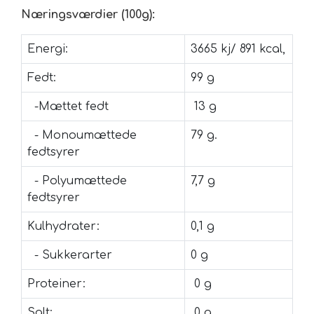
Næringsværdier (100g):
Energi:
3665 kj/ 891 kcal,
Fedt:
99 g
-Mættet fedt
13 g
- Monoumættede
79 g.
fedtsyrer
- Polyumættede
7,7 g
fedtsyrer
Kulhydrater:
0,1 g
- Sukkerarter
0 g
Proteiner:
0 g
Salt:
0 g