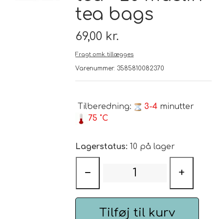
tea bags
Brand
69,00 kr.
Te
Fragt omk. tillægges
Varenummer: 3585810082370
Løsvægt teer
Nyheder
Chaplon Te
Sort Te
Tilberedning:
3-4
minutter
Åbningstider
75 ˚C
Kusmi Te
Grøn Te
Lagerstatus:
10 på lager
Matcha te og tilbehør
Grøn Hvid Te
−
+
Hvid Te
Tilføj til kurv
Rooibush