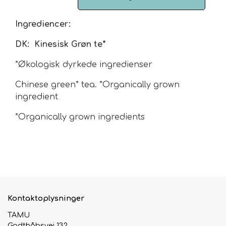
Urte & Frugt teer
Ingrediencer:
DK: Kinesisk Grøn te*
Husets Teblandinger
*Økologisk dyrkede ingredienser
Chinese green* tea. *Organically grown
ingredient
*Organically grown ingredients
Kontaktoplysninger
TAMU
Godthåbsvej 132