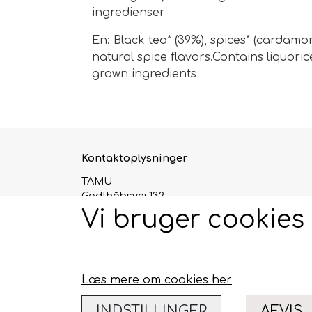
ingredienser
En:
Black tea* (39%), spices* (cardamom
natural spice flavors.Contains liquor
grown ingredients
Kontaktoplysninger
TAMU
Godthåbsvej 132
2000 Frederiksberg
Vi bruger cookies
Telefon: 93968838
CVR: 29124345
Læs mere om cookies her
INDSTILLINGER
AFVIS