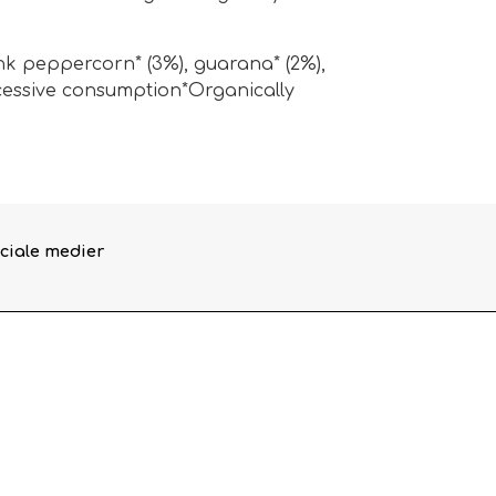
pink peppercorn* (3%), guarana* (2%),
xcessive consumption*Organically
ciale medier