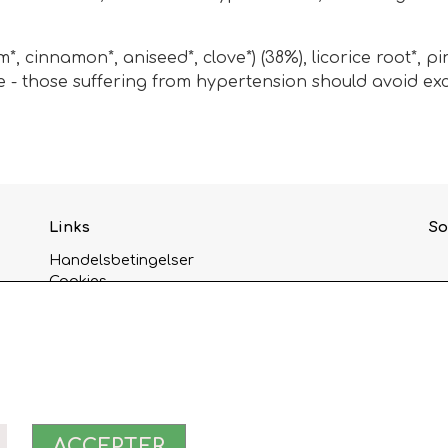
*, cinnamon*, aniseed*, clove*) (38%), licorice root*, 
ice - those suffering from hypertension should avoid e
Links
So
Handelsbetingelser
Cookies
Privatlivspolitik
Kunde login
Om os
Kontakt
Åbningstider
ACCEPTER