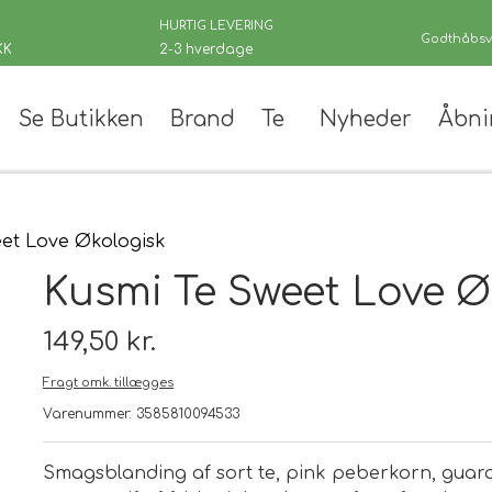
HURTIG LEVERING
Godthåbsve
KK
2-3 hverdage
Se Butikken
Brand
Te
Nyheder
Åbni
er
et Love Økologisk
Kusmi Te Sweet Love Ø
149,50 kr.
Fragt omk. tillægges
 teer
Varenummer: 3585810094533
andinger
Smagsblanding af sort te, pink peberkorn, gua