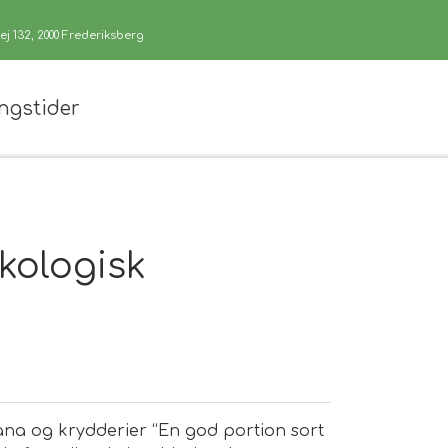
j 132, 2000 Frederiksberg
ngstider
kologisk
rana og krydderier
“En god portion sort