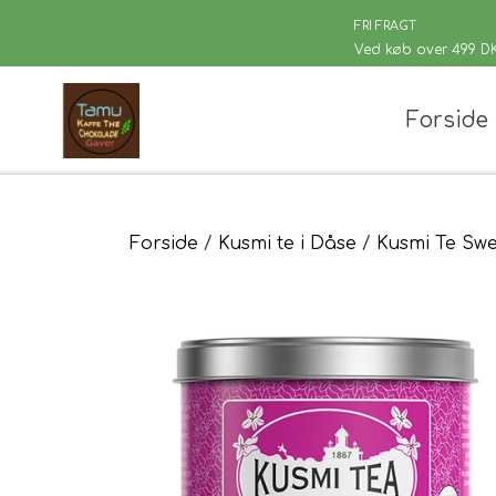
FRI FRAGT
Ved køb over 499 D
Forside
Chaplon Te
Løsvægt te
Sort Te
Kusmi Te
Forside
Kusmi te i Dåse
Kusmi Te Swe
Grøn Te
Matcha te og tilbehør
Grøn Hvid Te
Hvid Te
Rooibush
Urte & Frugt
Husets Tebl