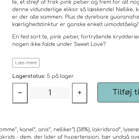
te, et strejf af frisk pink peber og frem for alt n
denne vidunderlige eliksir så læskende!
Nellike, 
er der alle sammen.
Plus
de dyrebare guaranafrø
kærlighedstinktur er ganske enkelt uimodståelig!
En fed sort te, pink peber, fortryllende krydderi
nogen ikke falde under Sweet Love?
Indhold: 100 g.
Læs mere
Tilberedning:
3-5
minutter
90˚C
Lagerstatus:
5 på lager
Tilføj t
−
+
mme*, kanel*, anis*, nelliker*) (38%), lakridsrod*, lyse
akrids - dem, der lider af hypertension, bør undgå o