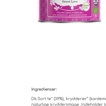
Ingredienser:
Dk:Sort te* (39%), krydderier* (kardemo
naturlige kryddersmage .Indeholder l