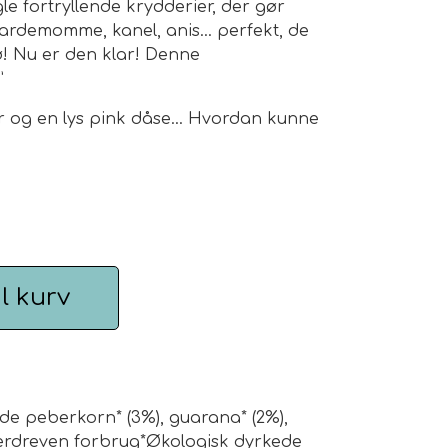
ogle fortryllende krydderier, der gør
kardemomme, kanel, anis... perfekt, de
!
Nu er den klar!
Denne
”
er og en lys pink dåse... Hvordan kunne
il kurv
røde peberkorn* (3%), guarana* (2%),
verdreven forbrug*Økologisk dyrkede