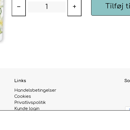
Tilføj t
−
+
Links
So
Handelsbetingelser
Cookies
Privatlivspolitik
Kunde login
Om os
Kontakt
Åbningstider