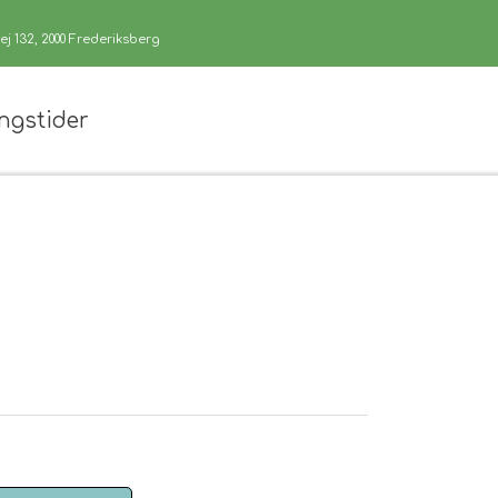
j 132, 2000 Frederiksberg
ngstider