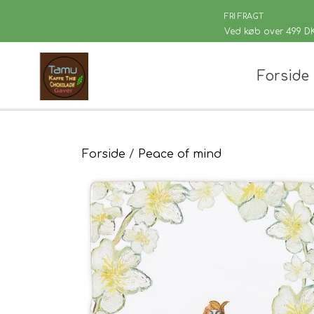
FRI FRAGT
Ved køb over 499 D
Forside
Chaplon Te
Løsvægt te
Sort Te
Kusmi Te
Forside
Peace of mind
Grøn Te
Matcha te og tilbehør
Grøn Hvid Te
Hvid Te
Rooibush
Urte & Frugt
Husets Tebl