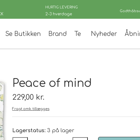
HURTIG LEVERING
Godthåbsve
KK
2-3 hverdage
Se Butikken
Brand
Te
Nyheder
Åbni
er
Peace of mind
229,00 kr.
Fragt omk. tillægges
 teer
andinger
Lagerstatus:
3 på lager