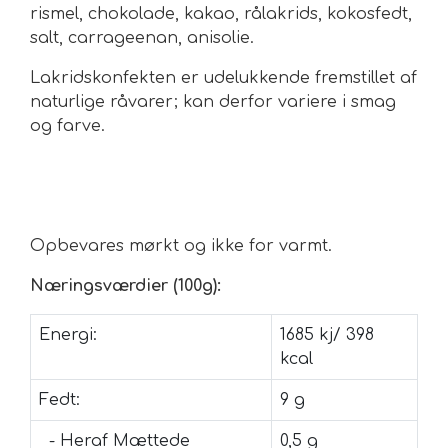
rismel, chokolade, kakao, rålakrids, kokosfedt,
salt, carrageenan, anisolie.
Urte & Frugt teer
Lakridskonfekten er udelukkende fremstillet af
Husets Teblandinger
naturlige råvarer; kan derfor variere i smag
og farve.
Opbevares mørkt og ikke for varmt.
Næringsværdier (100g):
Energi:
1685 kj/ 398
kcal
Fedt:
9 g
- Heraf Mættede
0,5 g