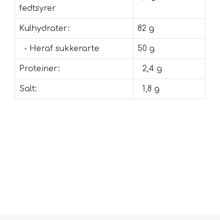
fedtsyrer
Kulhydrater:
82 g
- Heraf sukkerarte
50 g
Proteiner:
2,4 g
Salt:
1,8 g