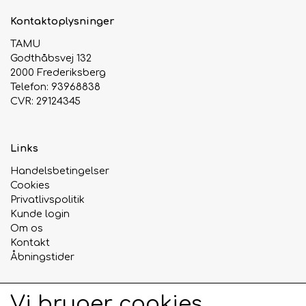
Kontaktoplysninger
TAMU
Godthåbsvej 132
2000 Frederiksberg
Telefon: 93968838
CVR: 29124345
Links
Handelsbetingelser
Cookies
Privatlivspolitik
Kunde login
Om os
Kontakt
Åbningstider
Vi bruger cookies
Sociale medier