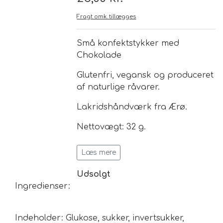
Fragt omk. tillægges
Brand
Små konfektstykker med
Te
Chokolade
Glutenfri, vegansk og produceret
Løsvægt teer
Nyheder
af naturlige råvarer.
Chaplon Te
Sort Te
Lakridshåndværk fra Ærø.
Åbningstider
Nettovægt: 32 g.
Kusmi Te
Grøn Te
Læs mere
Matcha te og tilbehør
Grøn Hvid Te
Udsolgt
Ingredienser:
Hvid Te
Rooibush
Indeholder: Glukose, sukker, invertsukker,