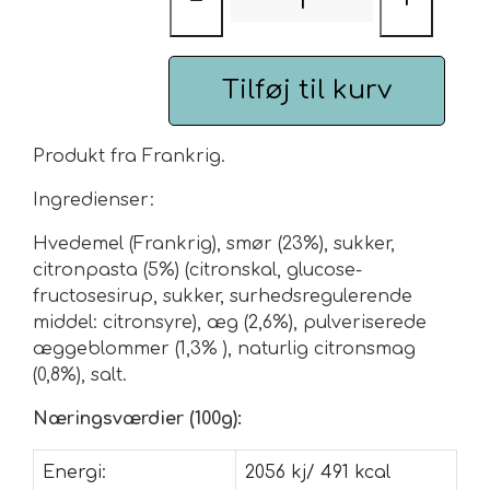
−
+
Urte & Frugt teer
Tilføj til kurv
Husets Teblandinger
Produkt fra Frankrig.
Ingredienser:
Hvedemel (Frankrig), smør (23%), sukker,
citronpasta (5%) (citronskal, glucose-
fructosesirup, sukker, surhedsregulerende
middel: citronsyre), æg (2,6%), pulveriserede
æggeblommer (1,3%
), naturlig citronsmag
(0,8%), salt.
Næringsværdier (100g):
Energi:
2056 kj/ 491 kcal