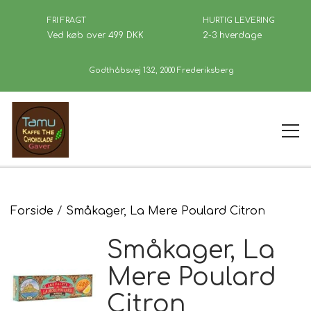
FRI FRAGT
HURTIG LEVERING
Ved køb over 499 DKK
2-3 hverdage
Godthåbsvej 132, 2000 Frederiksberg
Forside
Forside
Småkager, La Mere Poulard Citron
Småkager, La
Kaffe
Mere Poulard
Citron
Se Butikken