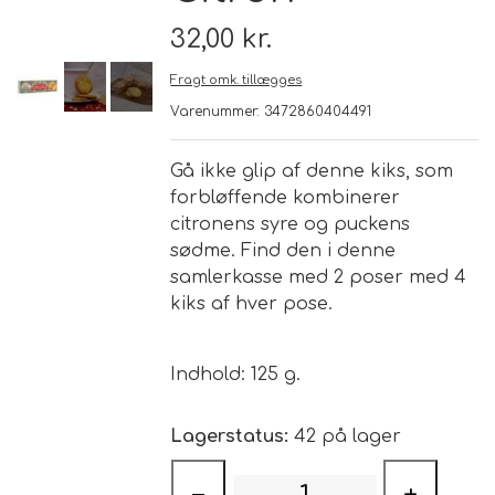
32,00 kr.
Brand
Fragt omk. tillægges
Varenummer: 3472860404491
Te
Løsvægt teer
Gå ikke glip af denne kiks, som
Nyheder
forbløffende kombinerer
citronens syre og puckens
Chaplon Te
Sort Te
sødme.
Find den i denne
Åbningstider
samlerkasse med 2 poser med 4
Kusmi Te
Grøn Te
kiks af hver pose.
Matcha te og tilbehør
Grøn Hvid Te
Indhold: 125 g.
Hvid Te
Lagerstatus:
42 på lager
Rooibush