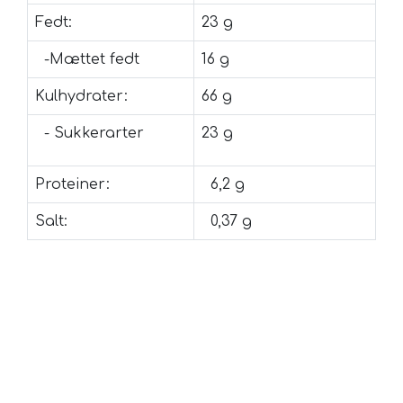
Fedt:
23 g
-Mættet fedt
16 g
Kulhydrater:
66 g
- Sukkerarter
23 g
Proteiner:
6,2 g
Salt:
0,37 g