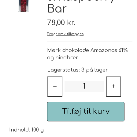
Bar
Brand
78,00 kr.
Te
Fragt omk. tillægges
Løsvægt teer
Mørk chokolade Amazonas 61%
Nyheder
og hindbær.
Chaplon Te
Sort Te
Lagerstatus:
3 på lager
Åbningstider
Kusmi Te
Grøn Te
−
+
Matcha te og tilbehør
Grøn Hvid Te
Tilføj til kurv
Hvid Te
Indhold: 100 g
Rooibush