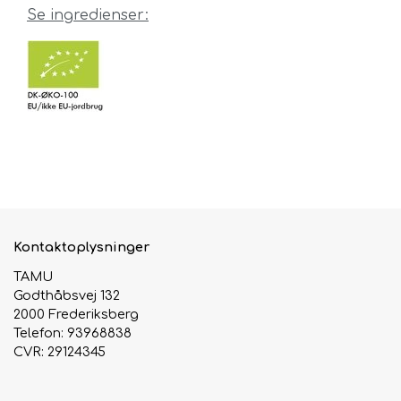
Se ingredienser:
Urte & Frugt teer
Husets Teblandinger
Kontaktoplysninger
TAMU
Godthåbsvej 132
2000 Frederiksberg
Telefon: 93968838
CVR: 29124345