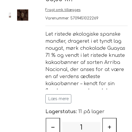
Fragt omk. tillægges
Brand
Varenummer: 5709451022269
Te
Let ristede økologiske spanske
mandler, drageret i et tyndt lag
Løsvægt teer
nougat, mørk chokolade Guayas
Nyheder
71 % og vendt i let ristede knuste
Chaplon Te
Sort Te
kakaobønner af sorten Arriba
Åbningstider
Nacional, der anses for at være
en af verdens ædleste
Kusmi Te
Grøn Te
kakaobønner – kendt for sin
florale aroma og komplekse
Matcha te og tilbehør
Grøn Hvid Te
smagsprofil.
Læs mere
Hvid Te
Lagerstatus:
11 på lager
−
+
Rooibush