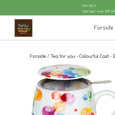
FRI FRAGT
Ved køb over 499 D
Forside
Chaplon Te
Løsvægt te
Sort Te
Kusmi Te
Forside
Tea for you - Colourful Cast -
Grøn Te
Matcha te og tilbehør
Grøn Hvid Te
Hvid Te
Rooibush
Urte & Frugt
Husets Tebl