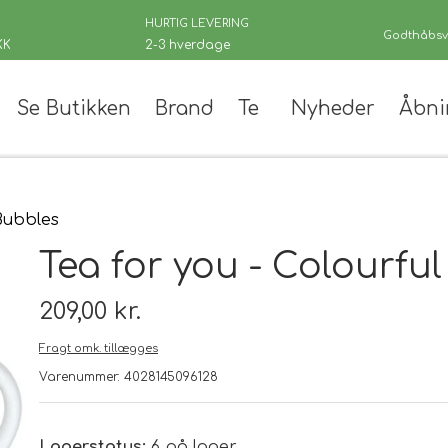
HURTIG LEVERING
Godthåbsve
KK
2-3 hverdage
Se Butikken
Brand
Te
Nyheder
Åbni
er
 Bubbles
Tea for you - Colourfu
209,00 kr.
Fragt omk. tillægges
 teer
Varenummer: 4028145096128
andinger
Lagerstatus:
6 på lager