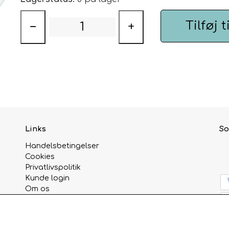
Tilføj t
−
+
Links
So
Handelsbetingelser
Cookies
Privatlivspolitik
Kunde login
Om os
Kontakt
Åbningstider