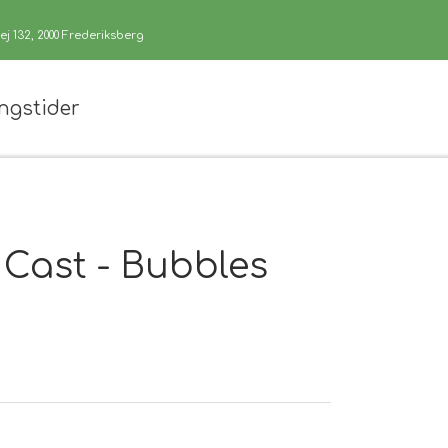
j 132, 2000 Frederiksberg
ngstider
l Cast - Bubbles