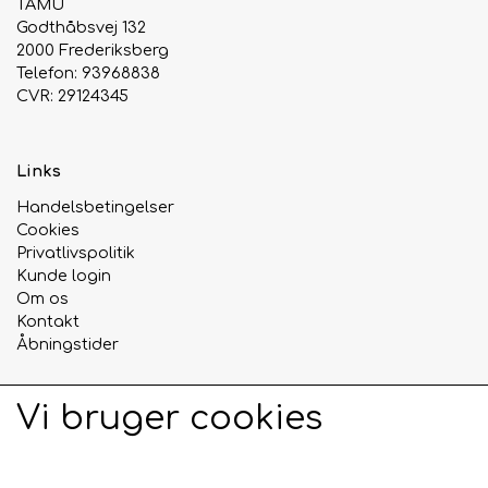
TAMU
Godthåbsvej 132
Urte & Frugt teer
2000 Frederiksberg
Telefon: 93968838
CVR: 29124345
Husets Teblandinger
Links
Handelsbetingelser
Cookies
Privatlivspolitik
Kunde login
Om os
Kontakt
Åbningstider
Vi bruger cookies
Sociale medier