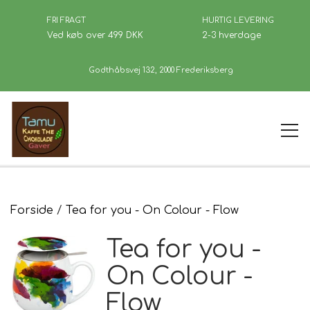
FRI FRAGT
HURTIG LEVERING
Ved køb over 499 DKK
2-3 hverdage
Godthåbsvej 132, 2000 Frederiksberg
Forside
Forside
Tea for you - On Colour - Flow
Tea for you -
Kaffe
On Colour -
Flow
Se Butikken