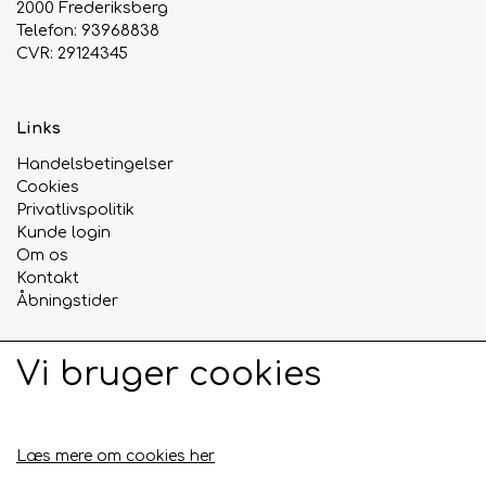
2000 Frederiksberg
Telefon: 93968838
Urte & Frugt teer
CVR: 29124345
Husets Teblandinger
Links
Handelsbetingelser
Cookies
Privatlivspolitik
Kunde login
Om os
Kontakt
Åbningstider
Vi bruger cookies
Sociale medier
Læs mere om cookies her