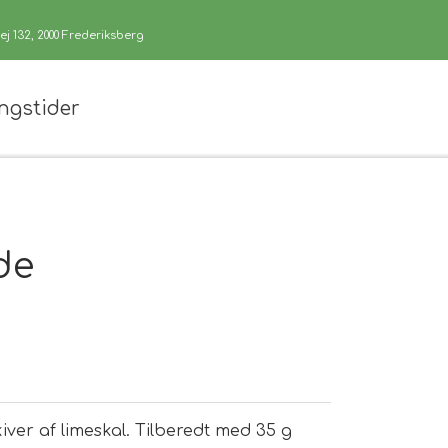
j 132, 2000 Frederiksberg
ngstider
de
ver af limeskal. Tilberedt med 35 g