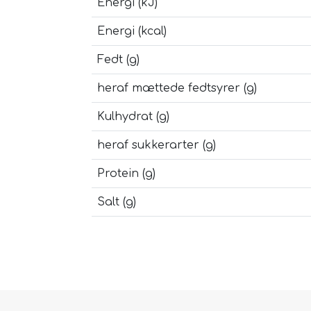
Energi (kJ)
Energi (kcal)
Fedt (g)
heraf mættede fedtsyrer (g)
Kulhydrat (g)
heraf sukkerarter (g)
Protein (g)
Salt (g)