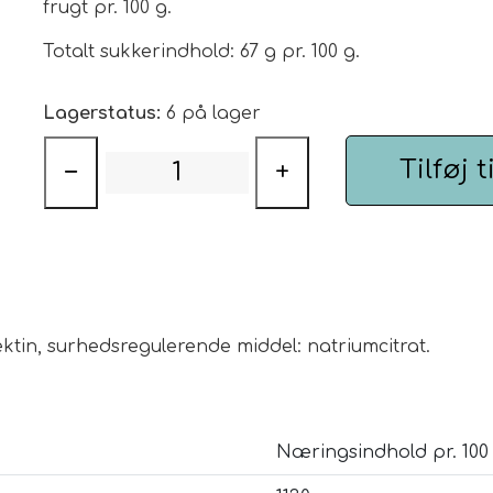
frugt pr. 100 g.
Totalt sukkerindhold: 67 g pr. 100 g.
Lagerstatus:
6 på lager
Tilføj t
−
+
pektin, surhedsregulerende middel: natriumcitrat.
Næringsindhold pr. 100 