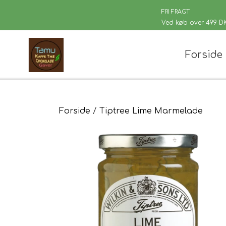
FRI FRAGT
Ved køb over 499 D
Forside
Chaplon Te
Løsvægt te
Sort Te
Kusmi Te
Forside
Tiptree Lime Marmelade
Grøn Te
Matcha te og tilbehør
Grøn Hvid Te
Hvid Te
Rooibush
Urte & Frugt
Husets Tebl