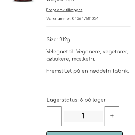
Fragt omk. tillægges
Brand
Varenummer: 043647681034
Te
Size: 312g
Løsvægt teer
Nyheder
Velegnet til: Veganere, vegetarer,
cøliakere, mælkefri.
Chaplon Te
Sort Te
Åbningstider
Fremstillet på en nøddefri fabrik.
Kusmi Te
Grøn Te
Matcha te og tilbehør
Grøn Hvid Te
Lagerstatus:
6 på lager
Hvid Te
−
+
Rooibush