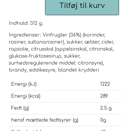
Tilføj til kurv
Urte & Frugt teer
Indhold: 312 g.
Husets Teblandinger
Ingredienser: Vinfrugter (36%) (korinder,
rosiner, sultanarosiner), sukker, æbler, cider,
rapsolie, citrusskal (appelsinskal, citronskal,
glukose-fruktosesirup, sukker,
surhedsregulerende middel: citronsyre),
brandy, eddikesyre, blandet krydderi
Energi (kJ)
1222
Energi (kcal)
289
Fedt (g)
2.5 g
heraf mættede fedtsyrer (g)
0g