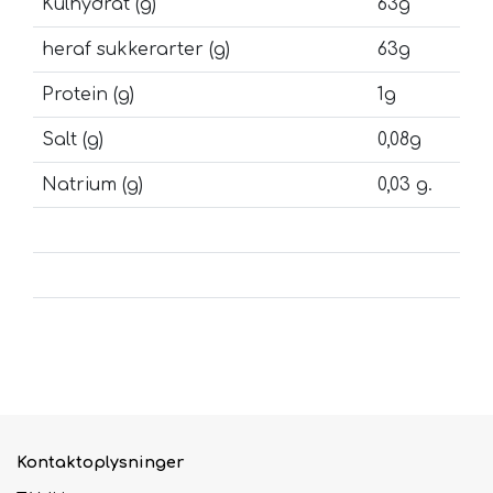
Kulhydrat (g)
63g
heraf sukkerarter (g)
63g
Protein (g)
1g
Salt (g)
0,08g
Natrium (g)
0,03 g.
Kontaktoplysninger