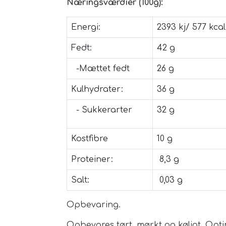
Næringsværdier (100g):
Energi:
2393 kj/ 577 kcal
Fedt:
42 g
-Mættet fedt
26 g
Kulhydrater:
36 g
- Sukkerarter
32 g
Kostfibre
10 g
Proteiner:
8,3 g
Salt:
0,03 g
Opbevaring.
Opbevares tørt, mørkt og køligt. Opt