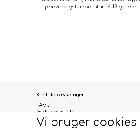
opbevaringstemperatur 16-18 gr
Kontaktoplysninger
TAMU
Godthåbsvej 132
2000 Frederiksberg
Vi bruger cookies
Telefon: 93968838
CVR: 29124345