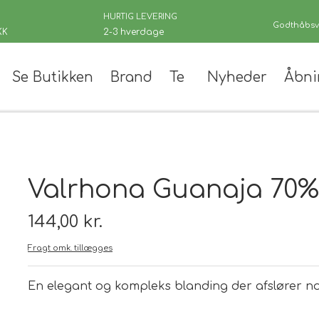
HURTIG LEVERING
Godthåbsve
KK
2-3 hverdage
Se Butikken
Brand
Te
Nyheder
Åbni
er
Valrhona Guanaja 70%
144,00 kr.
Fragt omk. tillægges
 teer
andinger
En elegant og kompleks blanding der afslører not