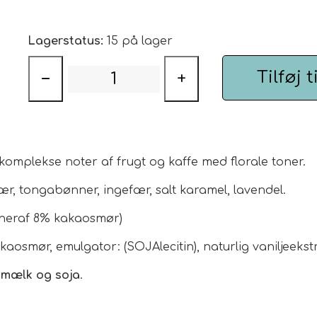
Lagerstatus:
15 på lager
Tilføj t
−
+
mplekse noter af frugt og kaffe med florale toner.
ær, tongabønner, ingefær, salt karamel, lavendel.
 heraf 8% kakaosmør)
aosmør, emulgator: (SOJAlecitin), naturlig vaniljeekst
, mælk og soja
.