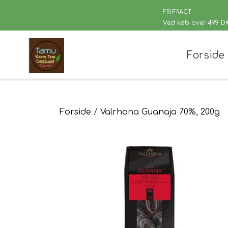
FRI FRAGT
Ved køb over 499 D
Forside
Chaplon Te
Løsvægt te
Sort Te
Kusmi Te
Forside
Valrhona Guanaja 70%, 200g
Grøn Te
Matcha te og tilbehør
Grøn Hvid Te
Hvid Te
Rooibush
Urte & Frugt
Husets Tebl