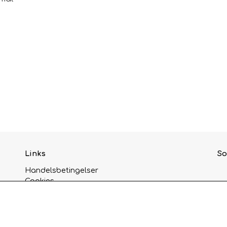
ader.
Links
So
Handelsbetingelser
Cookies
Privatlivspolitik
Kunde login
Om os
Kontakt