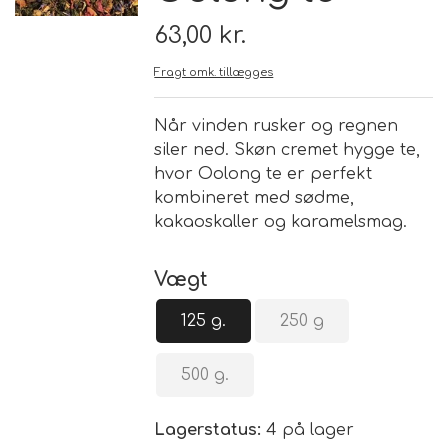
63,00 kr.
Brand
Fragt omk. tillægges
Te
Når vinden rusker og regnen
siler ned. Skøn cremet hygge te,
Løsvægt teer
Nyheder
hvor Oolong te er perfekt
kombineret med sødme,
Chaplon Te
Sort Te
kakaoskaller og karamelsmag.
Åbningstider
Kusmi Te
Grøn Te
Vægt
Matcha te og tilbehør
Grøn Hvid Te
125 g.
250 g
500 g.
Hvid Te
Lagerstatus:
4 på lager
Rooibush