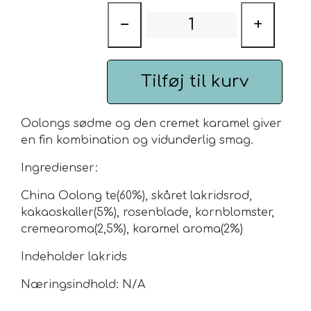
−
+
Urte & Frugt teer
Husets Teblandinger
Tilføj til kurv
Oolongs sødme og den cremet karamel giver
en fin kombination og vidunderlig smag.
Ingredienser:
China Oolong te(60%), skåret lakridsrod,
kakaoskaller(5%), rosenblade, kornblomster,
cremearoma(2,5%), karamel aroma(2%)
Indeholder lakrids
Næringsindhold: N/A