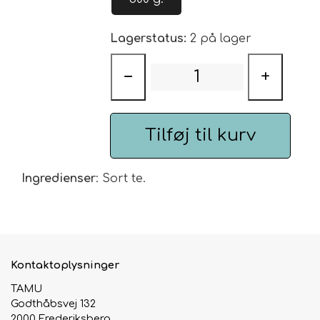
Tilberedning:
5-7
minutter
Urte & Frugt teer
Lagerstatus:
2 på lager
98 ˚C
Husets Teblandinger
−
+
Tilføj til kurv
Ingredienser
: Sort te.
Kontaktoplysninger
TAMU
Godthåbsvej 132
2000 Frederiksberg