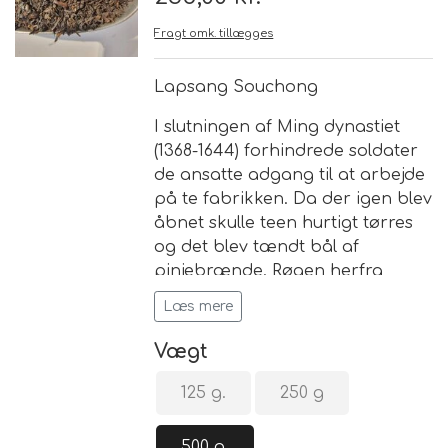
Fragt omk. tillægges
Brand
Lapsang Souchong
Te
I slutningen af Ming dynastiet
(1368-1644) forhindrede soldater
Løsvægt teer
Nyheder
de ansatte adgang til at arbejde
på te fabrikken. Da der igen blev
Chaplon Te
Sort Te
åbnet skulle teen hurtigt tørres
Åbningstider
og det blev tændt bål af
Kusmi Te
Grøn Te
pinjebrænde. Røgen herfra
afgav den smag vi i dag kender
Læs mere
fra denne te. Lapsang Souchong
Matcha te og tilbehør
Grøn Hvid Te
bruges især til blanding med
Vægt
andre teer.
Hvid Te
125 g.
250 g
Farve: Gylden.
Rooibush
Smag: Pikant, let røget smag.
500 g.