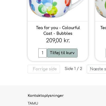
Tea for you - Colourful
Te
Cast - Bubbles
209,00 kr.
Tilføj til kurv
Side 1 / 2
Forrige side
Næste s
Kontaktoplysninger
TAMU