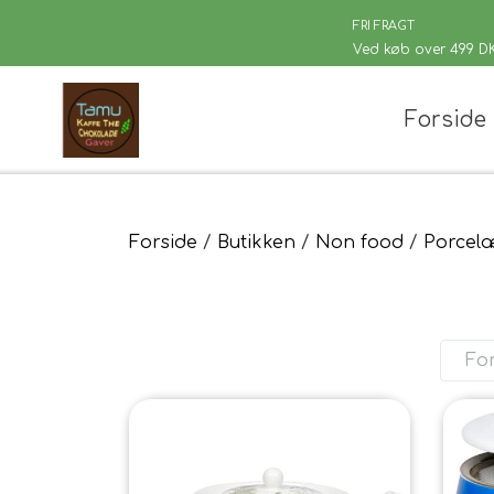
FRI FRAGT
Ved køb over 499 D
Forside
Chaplon Te
Løsvægt te
Sort Te
Kusmi Te
Forside
Butikken
Non food
Porcel
Grøn Te
Matcha te og tilbehør
Porcelæn
Grøn Hvid Te
Hvid Te
For
Rooibush
Urte & Frugt
Husets Tebl