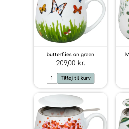
butterflies on green
M
209,00 kr.
Tilføj til kurv