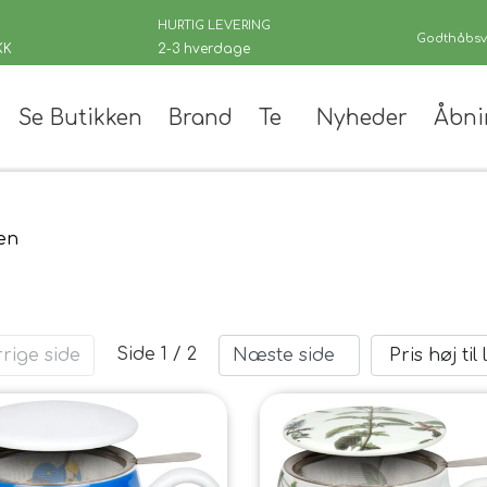
HURTIG LEVERING
Godthåbsve
KK
2-3 hverdage
Se Butikken
Brand
Te
Nyheder
Åbni
er
æn
Side 1 / 2
rige side
Næste side
 teer
andinger