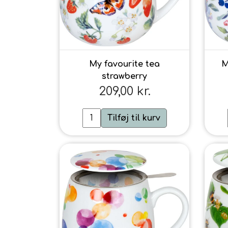
My favourite tea
M
strawberry
209,00 kr.
Tilføj til kurv